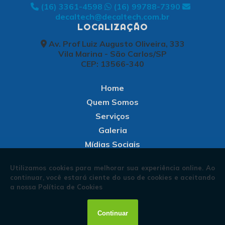
(16) 3361-4598
(16) 99788-7390
decaltech@decaltech.com.br
LOCALIZAÇÃO
Av. Prof Luiz Augusto Oliveira, 333
Vila Marina - São Carlos/SP
CEP: 13566-340
Home
Quem Somos
Serviços
Galeria
Mídias Sociais
Informações
Contato
Mapa do site
Copyright © Decaltech. (Lei 9610 de 19/02/1998)
W3C
W3C