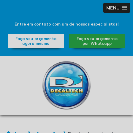
MENU
Entre em contato com um de nossos especialistas!
Faça seu orçamento
Faça seu orçamento
agora mesmo
por Whatsapp