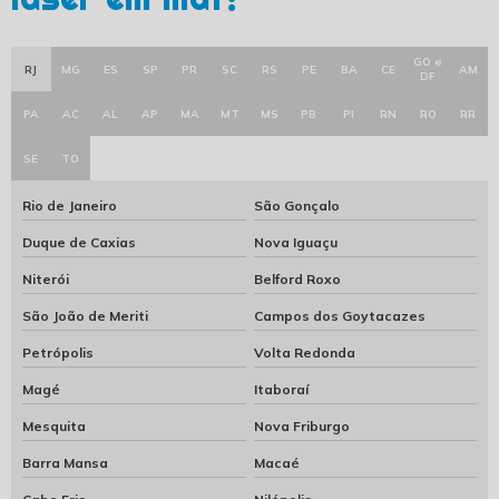
GO e
RJ
MG
ES
SP
PR
SC
RS
PE
BA
CE
AM
DF
PA
AC
AL
AP
MA
MT
MS
PB
PI
RN
RO
RR
SE
TO
Rio de Janeiro
São Gonçalo
Duque de Caxias
Nova Iguaçu
Niterói
Belford Roxo
São João de Meriti
Campos dos Goytacazes
Petrópolis
Volta Redonda
Magé
Itaboraí
Mesquita
Nova Friburgo
Barra Mansa
Macaé