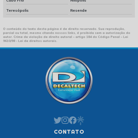
Cabo Frio
Nilópolis
Teresópolis
Resende
O conteúdo do texto desta página é de direito reservado. Sua reprodução,
parcial ou total, mesmo citando nossos links, é proibida sem a autorização do
autor. Crime de violação de direito autoral – artigo 184 do Código Penal –
Lei
9610/98 - Lei de direitos autorais
.
CONTATO